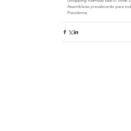
(Shopping Avenida) sala 01 (nível 
Assembleias prevalecerão para todo
Presidente.