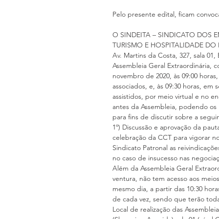
Pelo presente edital, ficam convoc
O SINDEITA – SINDICATO DOS
TURISMO E HOSPITALIDADE DO MU
Av. Martins da Costa, 327, sala 01,
Assembleia Geral Extraordinária, 
novembro de 2020, às 09:00 horas,
associados, e, às 09:30 horas, e
assistidos, por meio virtual e no e
antes da Assembleia, podendo os m
para fins de discutir sobre a segu
1º) Discussão e aprovação da pauta
celebração da CCT para vigorar no 
Sindicato Patronal as reivindicaçõ
no caso de insucesso nas negociaçõ
Além da Assembleia Geral Extraordi
ventura, não tem acesso aos meios
mesmo dia, a partir das 10:30 hor
de cada vez, sendo que terão toda
Local de realização das Assembleia