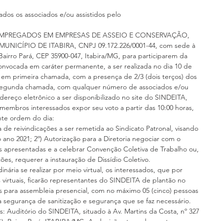
ados os associados e/ou assistidos pelo
 EMPREGADOS EM EMPRESAS DE ASSEIO E CONSERVAÇÃO, 
NICÍPIO DE ITABIRA, CNPJ 09.172.226/0001-44, com sede à 
 Bairro Pará, CEP 35900-047, Itabira/MG, para participarem da 
convocada em caráter permanente, a ser realizada no dia 10 de 
 em primeira chamada, com a presença de 2/3 (dois terços) dos 
m segunda chamada, com qualquer número de associados e/ou 
ndereço eletrônico a ser disponibilizado no site do SINDEITA, 
embros interessados expor seu voto a partir das 10:00 horas, 
inte ordem do dia:
 de reivindicações a ser remetida ao Sindicato Patronal, visando 
ano 2021; 2º) Autorização para a Diretoria negociar com o 
es apresentadas e a celebrar Convenção Coletiva de Trabalho ou, 
es, requerer a instauração de Dissídio Coletivo.
nária se realizar por meio virtual, os interessados, que por 
 virtuais, ficarão representantes do SINDEITA de plantão no 
as para assembleia presencial, com no máximo 05 (cinco) pessoas 
 segurança de sanitização e segurança que se faz necessário.
s: Auditório do SINDEITA, situado à Av. Martins da Costa, nº 327 