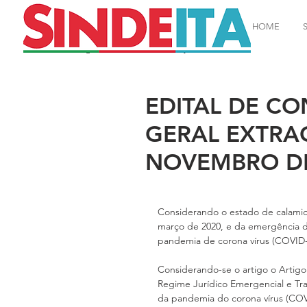
HOME
EDITAL DE C
GERAL EXTRA
NOVEMBRO DE
Considerando o estado de calamida
março de 2020, e da emergência da
pandemia de corona vírus (COVID-19
Considerando-se o artigo o Artigo 
Regime Jurídico Emergencial e Tran
da pandemia do corona vírus (COV