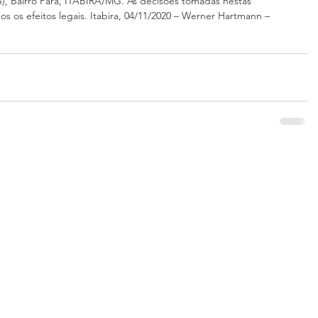
G), Bairro Pará, ITABIRA/MG. As decisões tomadas nestas 
s os efeitos legais. Itabira, 04/11/2020 – Werner Hartmann – 